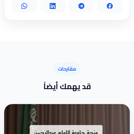
مقترحات
قد يهمك أيضاً