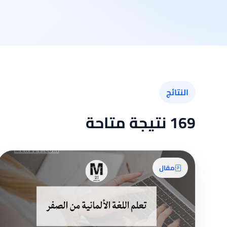
النتائج
169 نتيجة متاحة
مقال