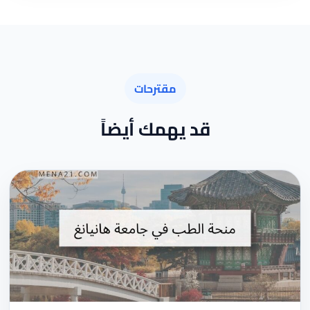
مقترحات
قد يهمك أيضاً