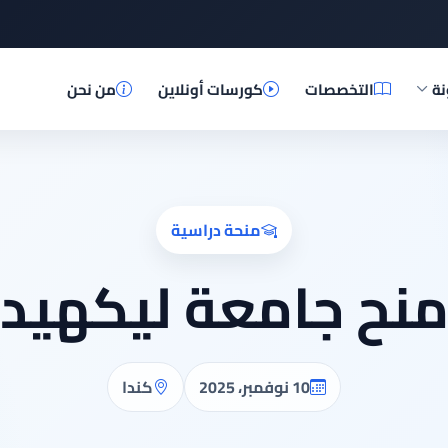
نة
التخصصات
كورسات أونلاين
من نحن
منحة دراسية
نح جامعة ليكهيد
10 نوفمبر، 2025
كندا