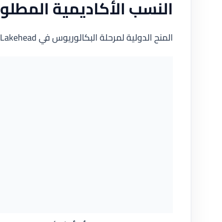
النسب الأكاديمية المطلوب
المنح الدولية لمرحلة البكالوريوس في Lakehead تُمنح بناءً على الأداء الأكاديمي، وفقاً لما يلي: