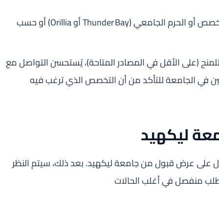
قد تُطبق شروط إضافية أو اختلافات حسب التخصص أو الحرم الجامعي (Thunder Bay أو Orillia) أو حسب
للمنح (على الأقل في المصادر المتاحة)، يُستحسن التواصل مع
يين في الجامعة للتأكد من أن التخصص الذي ترغب فيه
معة ليكهيد
ل على عرض قبول من جامعة ليكهيد. بعد ذلك، سيتم النظر
م طلب منفصل في أغلب الحالات