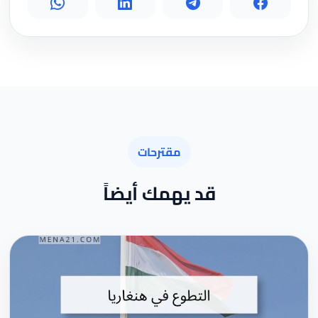
مقترحات
قد يهمك أيضاً