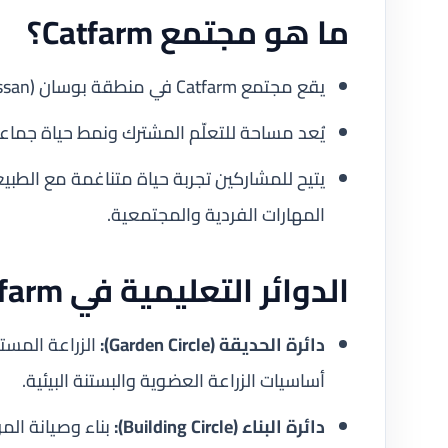
ما هو مجتمع Catfarm؟
يقع مجتمع Catfarm في منطقة بوسان (Poussan) جنوب فرنسا، قرب جبال الغارّيغ الطبيعية.
يُعد مساحة للتعلّم المشترك ونمط حياة جماعي
يتيح للمشاركين تجربة حياة متناغمة مع الطبيع
المهارات الفردية والمجتمعية.
الدوائر التعليمية في Catfarm
دائرة الحديقة (Garden Circle):
الزراعة المستد
أساسيات الزراعة العضوية والبستنة البيئية.
دائرة البناء (Building Circle):
بناء وصيانة المر