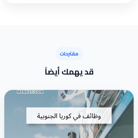
مقترحات
قد يهمك أيضاً