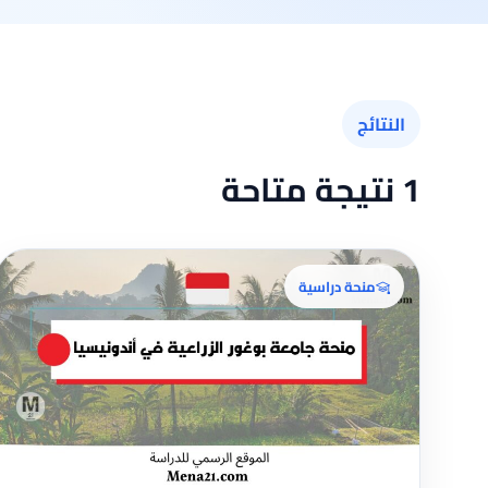
النتائج
1 نتيجة متاحة
منحة دراسية