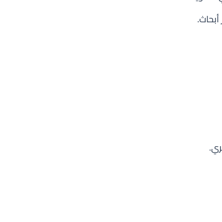
أبحاث.
ري.