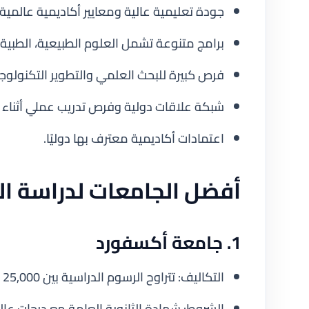
جودة تعليمية عالية ومعايير أكاديمية عالمية.
برامج متنوعة تشمل العلوم الطبيعية، الطبية،
فرص كبيرة للبحث العلمي والتطوير التكنولوج
شبكة علاقات دولية وفرص تدريب عملي أثناء ا
اعتمادات أكاديمية معترف بها دوليًا.
أفضل الجامعات لدراسة ال
1. جامعة أكسفورد
التكاليف: تتراوح الرسوم الدراسية بين 25,000 إلى 40,000 جنيه إسترليني سنويًا حسب التخصص.
الشروط: شهادة الثانوية العامة مع درجات عالية، اختبار الل