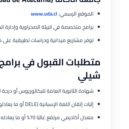
الموقع الرسمي:
www.uda.cl
برامج متخصصة في البيئة الصحراوية وإدارة الم
توفر مشاريع ميدانية ودراسات تطبيقية على صحر
متطلبات القبول في برامج 
شيلي
شهادة الثانوية العامة للبكالوريوس أو درجة ا
إثبات إتقان اللغة الإسبانية (DELE أو ما يعادلها) أو الإنجليزية حسب لغة البرنامج.
معدل أكاديمي مرتفع غالبًا 70% أو ما يعادله في نظام GPA.