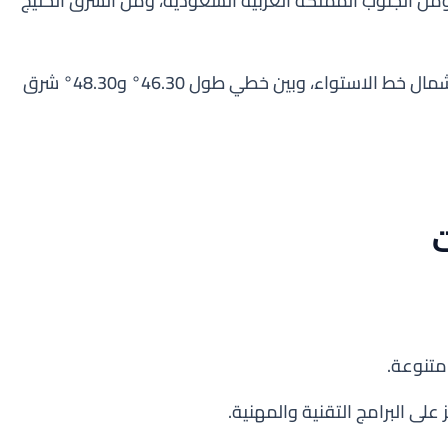
من الجنوب المملكة العربية السعودية، ومن الشرق الخليج
الإحداثيات: بين خطي عرض 28.45° و30.05° شمال خط الاستواء، وبين خطي طول 46.30° و48.30° شرق
ت
متنوعة.
 على البرامج التقنية والمهنية.