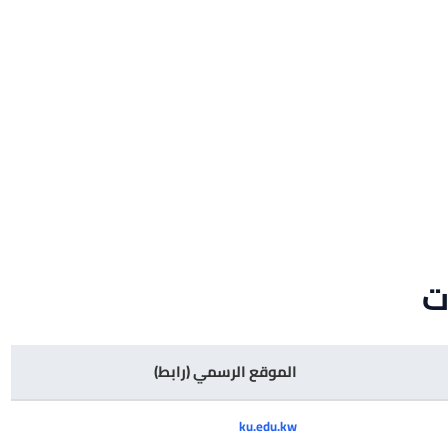
ت
الموقع الرسمي (رابط)
ku.edu.kw