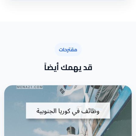
مقترحات
قد يهمك أيضاً