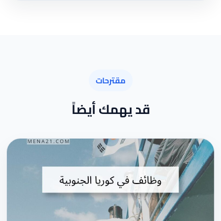
مقترحات
قد يهمك أيضاً