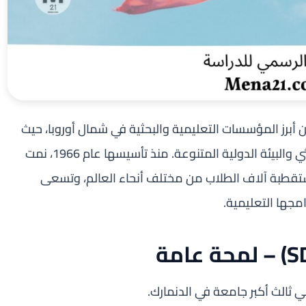
 جنوب الدنمارك (SDU) واحدة من أبرز المؤسسات التعليمية والبحثية في شمال أوروبا، حيث
تجمع بين جودة التعليم الأكاديمي والتفوق البحثي والبيئة الدولية المتنوعة. منذ تأسيسها عام 1966، نمت
ستقطبة آلاف الطلاب من مختلف أنحاء العالم، وتسعى
امجها التعليمية.