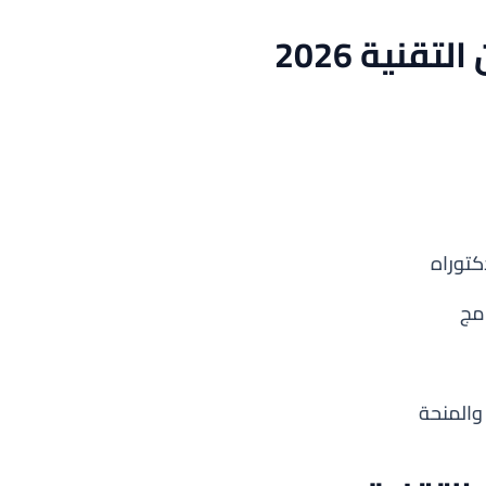
قنية 2026
كتوراه
امج
والمنحة