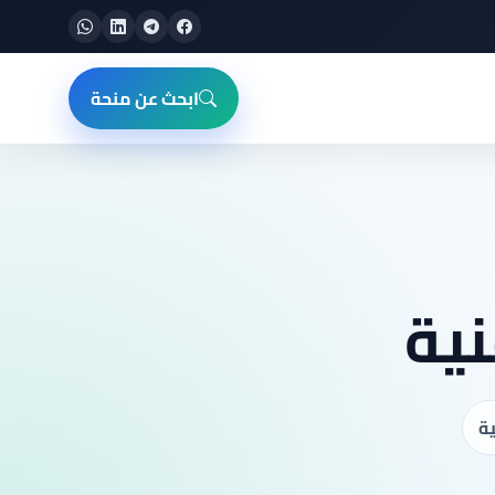
ابحث عن منحة
نية
ية