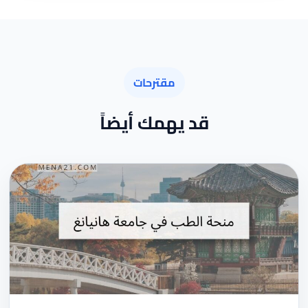
مقترحات
قد يهمك أيضاً