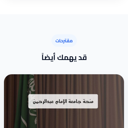
مقترحات
قد يهمك أيضاً