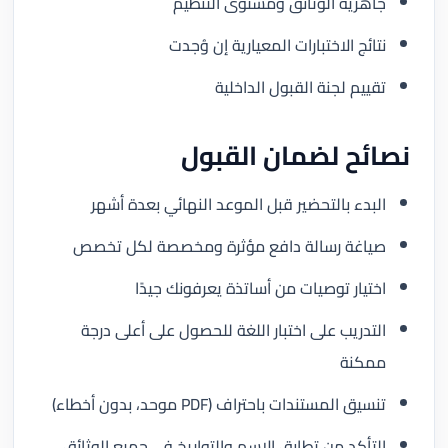
جاهزية الوثائق ومستوى التنظيم
نتائج الاختبارات المعيارية إن وُجدت
تقييم لجنة القبول الداخلية
نصائح لضمان القبول
البدء بالتحضير قبل الموعد النهائي بعدة أشهر
صياغة رسالة دافع مؤثرة ومخصصة لكل تخصص
اختيار توصيات من أساتذة يعرفونك جيدًا
التدريب على اختبار اللغة للحصول على أعلى درجة
ممكنة
تنسيق المستندات باحتراف (PDF موحد، بدون أخطاء)
التأكد من تطابق الاسم والتواريخ في جميع الوثائق