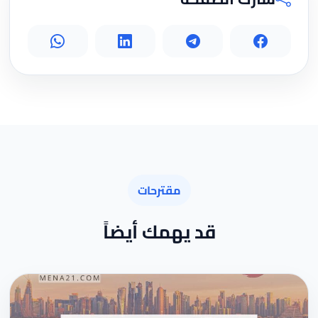
مقترحات
قد يهمك أيضاً