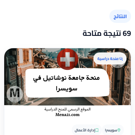
النتائج
69 نتيجة متاحة
منحة دراسية
سويسرا
إدارة الأعمال