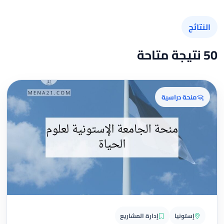
النتائج
50 نتيجة متاحة
منحة دراسية
إستونيا
إدارة المشاريع