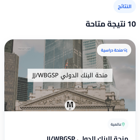
النتائج
10 نتيجة متاحة
منحة دراسية
عالمية
منحة البنك الدولي JJ/WBGSP