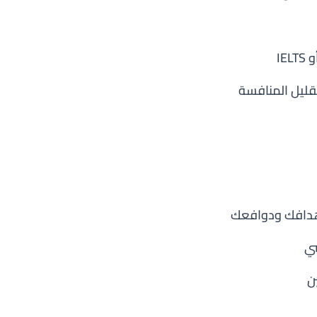
ليل المنافسة
سي
ن