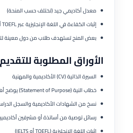
معدل أكاديمي جيد (تختلف حسب المنحة)
إثبات الكفاءة في اللغة الإنجليزية عبر TOEFL أو IELTS
بعض المنح تستهدف طلاب من دول معينة لتق
الأوراق المطلوبة للتقديم
السيرة الذاتية (CV) الأكاديمية والمهنية
خطاب النية (Statement of Purpose) يوضح أهدافك ودوافعك
نسخ من الشهادات الأكاديمية والسجل الدرا
رسائل توصية من أساتذة أو مشرفين أكاديميي
إثبات اللغة الإنجليزية (TOEFL أو IELTS)