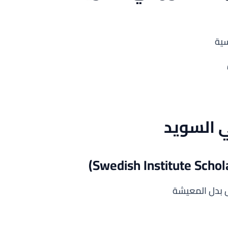
ية
ي السويد
 بدل المعيشة