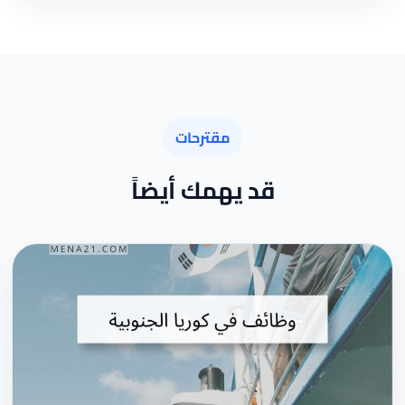
مقترحات
قد يهمك أيضاً