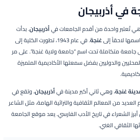
ة في أذربيجان
أذربيجان
. بدأت
 اسمها لاحقاً إلى
غنجة
. في عام 1943، تطورت الكلية إلى
مي، وفي عام 2000، تحولت إلى جامعة متكاملة تحت اسم “جامعة ولاية غنجة”. على مر
محليين والدوليين بفضل سمعتها الأكاديمية المتميزة
اديمية.
دينة غنجة
، وهي ثاني أكبر مدينة في
أذربيجان
، وتقع في
العديد من المعالم الثقافية والتراثية الهامة، مثل الشاعر
ن أبرز الشعراء في تاريخ الأدب الفارسي. يعد موقع الجامعة
ا الثقافي الغني.