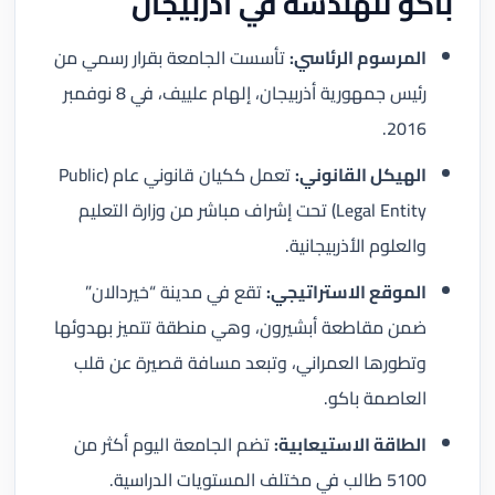
باكو للهندسة في أذربيجان
المرسوم الرئاسي:
تأسست الجامعة بقرار رسمي من
رئيس جمهورية أذربيجان، إلهام علييف، في 8 نوفمبر
2016.
الهيكل القانوني:
تعمل ككيان قانوني عام (Public
Legal Entity) تحت إشراف مباشر من وزارة التعليم
والعلوم الأذربيجانية.
الموقع الاستراتيجي:
تقع في مدينة “خيردالان”
ضمن مقاطعة أبشيرون، وهي منطقة تتميز بهدوئها
وتطورها العمراني، وتبعد مسافة قصيرة عن قلب
العاصمة باكو.
الطاقة الاستيعابية:
تضم الجامعة اليوم أكثر من
5100 طالب في مختلف المستويات الدراسية.