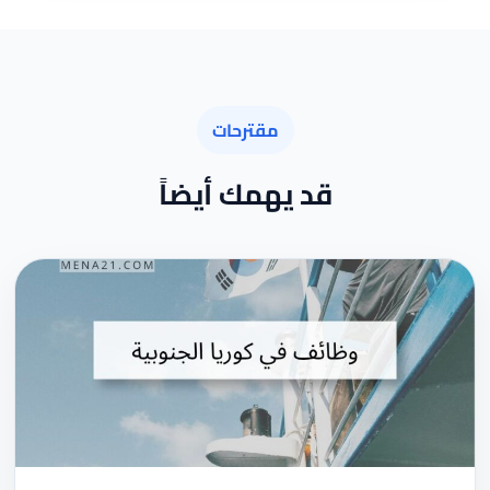
مقترحات
قد يهمك أيضاً