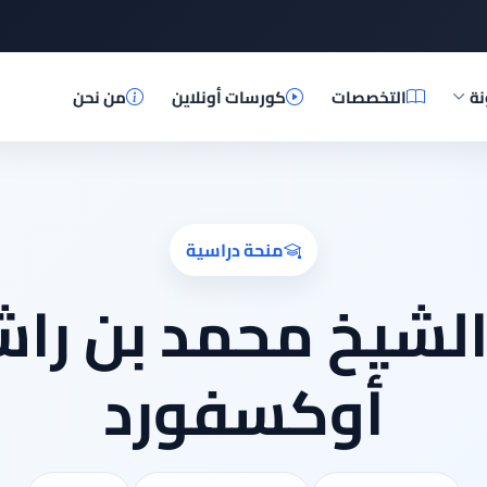
نة
التخصصات
كورسات أونلاين
من نحن
منحة دراسية
الشيخ محمد بن را
أوكسفورد