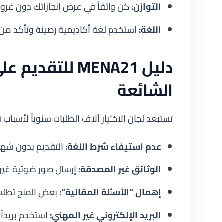
التوازن:
كن واثقاً في عرض إنجازاتك دون غرور
اللغة:
استخدم لغة أكاديمية رصينة وتأكد من خ
دليل MENA21 للت
الشائعة
تستبعد لجان الاختيار آلاف الطلبات سنوياً لأسباب
عدم استيفاء شرط اللغة:
التقديم بدون شهادة (IELTS/TOEFL) إذا كانت مطلوبة 
الوثائق غير المصدقة:
إرسال صور ضوئية غير
إهمال “الأسئلة المقالية”:
بعض المنح تطلب 
البريد الإلكتروني غير المهني:
استخدم بريداً