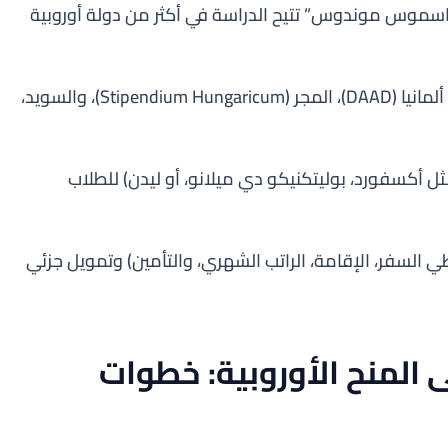
راسموس موندوس” تتيح الدراسة في أكثر من دولة أوروبية
تقدمها دول مثل ألمانيا (DAAD)، المجر (Stipendium Hungaricum)، والسويد،
ل أكسفورد، بوليتكنيكو دي ميلانو، أو ليدن) للطلاب
ي السفر، الإقامة، الراتب الشهري، والتأمين) وتمويل جزئي
قديم على المنح الأوروبية: خطوات