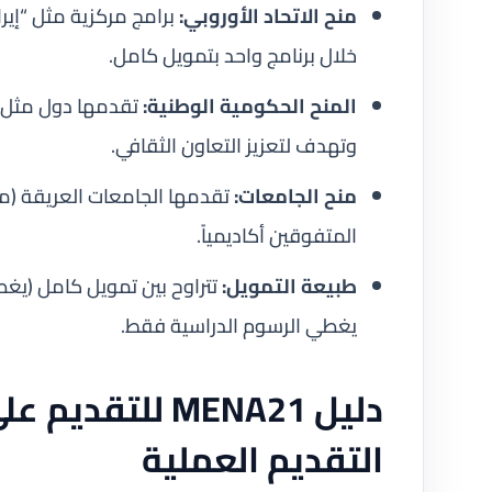
منح الاتحاد الأوروبي:
برامج مركزية مثل “إي
خلال برنامج واحد بتمويل كامل.
المنح الحكومية الوطنية:
وتهدف لتعزيز التعاون الثقافي.
منح الجامعات:
تقدمها الجامعات العريقة (مث
المتفوقين أكاديمياً.
طبيعة التمويل:
تتراوح بين تمويل كامل (يغط
يغطي الرسوم الدراسية فقط.
دليل MENA21 للت
التقديم العملية