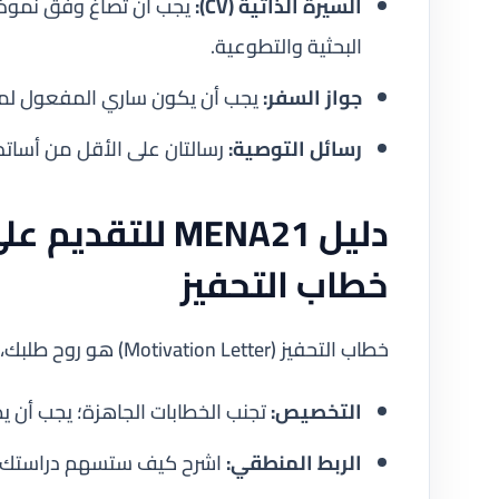
السيرة الذاتية (CV):
البحثية والتطوعية.
جواز السفر:
يجب أن يكون ساري المفعول لمدة
رسائل التوصية:
رسالتان على الأقل من أساتذ
دليل MENA21 للت
خطاب التحفيز
خطاب التحفيز (Motivation Letter) هو روح طلبك، وفيه تظهر للجنة لماذا أنت الشخص الأنسب:
التخصيص:
تجنب الخطابات الجاهزة؛ يجب أن ي
الربط المنطقي:
اشرح كيف ستسهم دراستك في