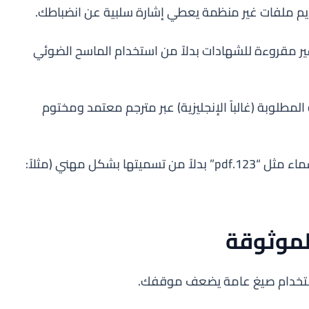
ديم ملفات غير منظمة يعطي إشارة سلبية عن انضباطك.
ير مقروءة للشهادات بدلاً من استخدام الماسح الضوئي
لمطلوبة (غالباً الإنجليزية) عبر مترجم معتمد ومختوم
إرسال ملفات بأسماء مثل “123.pdf” بدلاً من تسميتها بشكل مهني (مثلاً:
لموثوقة
استخدام صيغ عامة يضعف موقفك.